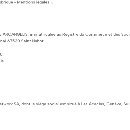
ubrique « Mentions légales ».
EI DE ARCANGELIS, immatriculée au Registre du Commerce et des Soci
ernai 67530 Saint Nabor
80
lis
etwork SA, dont le siège social est situé à Les Acacias, Genève, Su