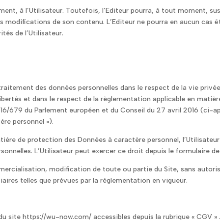
nt, à l’Utilisateur. Toutefois, l’Editeur pourra, à tout moment, susp
s modifications de son contenu. L’Editeur ne pourra en aucun cas 
ités de l’Utilisateur.
un traitement des données personnelles dans le respect de la vie priv
x libertés et dans le respect de la règlementation applicable en mati
/679 du Parlement européen et du Conseil du 27 avril 2016 (ci-apr
ère personnel »).
ière de protection des Données à caractère personnel, l’Utilisateur 
onnelles. L’Utilisateur peut exercer ce droit depuis le formulaire d
mercialisation, modification de toute ou partie du Site
, sans autori
iaires telles que prévues par la règlementation en vigueur.
du site https://wu-now.com/ accessibles depuis la rubrique « CGV » 