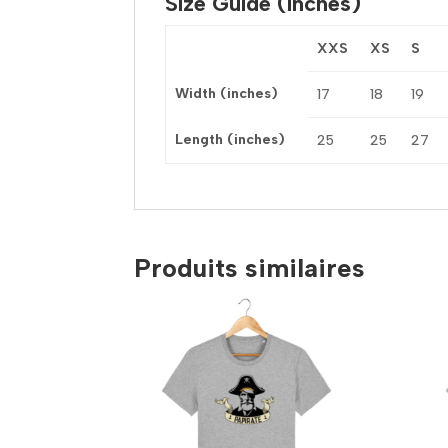
Size Guide (inches)
XXS
XS
S
Width (inches)
17
18
19
Length (inches)
25
25
27
Produits similaires