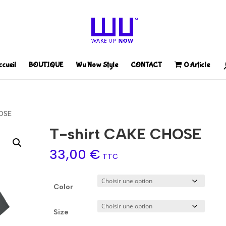
ccueil
BOUTIQUE
Wu Now Style
CONTACT
0 Article
HOSE
T-shirt CAKE CHOSE
33,00
€
TTC
Color
Size