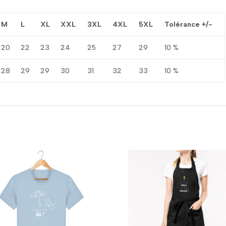
M
L
XL
XXL
3XL
4XL
5XL
Tolérance +/-
20
22
23
24
25
27
29
10 %
28
29
29
30
31
32
33
10 %