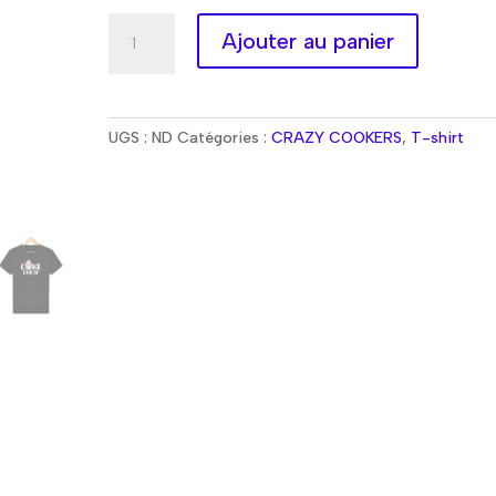
quantité
Alternativ
Ajouter au panier
de
T-
shirt
CAKE
UGS :
ND
Catégories :
CRAZY COOKERS
,
T-shirt
CHOSE