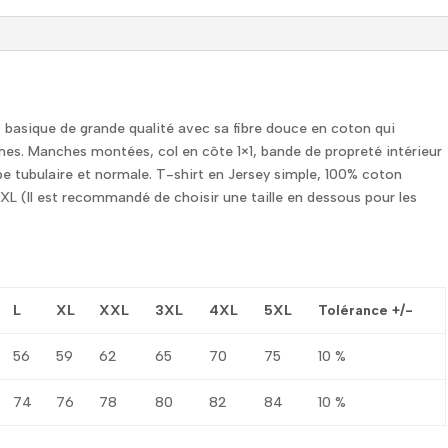
 basique de grande qualité avec sa fibre douce en coton qui
 Manches montées, col en côte 1×1, bande de propreté intérieur
upe tubulaire et normale. T-shirt en Jersey simple, 100% coton
 5XL (Il est recommandé de choisir une taille en dessous pour les
L
XL
XXL
3XL
4XL
5XL
Tolérance +/-
56
59
62
65
70
75
10 %
74
76
78
80
82
84
10 %