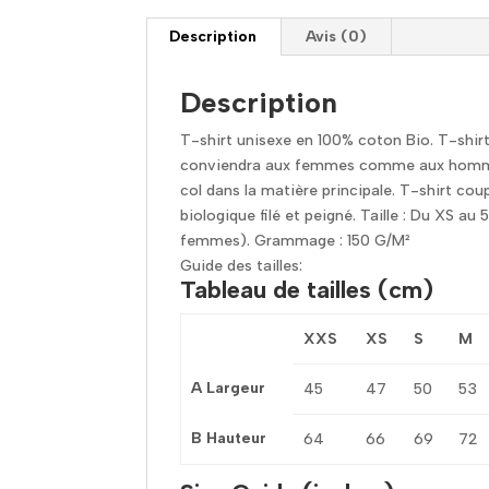
Description
Avis (0)
Description
T-shirt unisexe en 100% coton Bio. T-shirt
conviendra aux femmes comme aux hommes.
col dans la matière principale. T-shirt co
biologique filé et peigné. Taille : Du XS au
femmes). Grammage : 150 G/M²
Guide des tailles:
Tableau de tailles (cm)
XXS
XS
S
M
A Largeur
45
47
50
53
B Hauteur
64
66
69
72