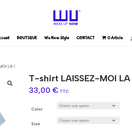
ccueil
BOUTIQUE
Wu Now Style
CONTACT
0 Article
MOI LA !
T-shirt LAISSEZ-MOI LA 
33,00
€
TTC
Color
Size