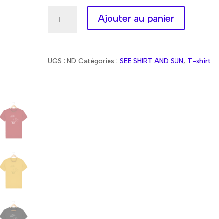
quantité
A
Ajouter au panier
de
l
T-
t
shirt
e
LAISSEZ-
r
UGS :
ND
Catégories :
SEE SHIRT AND SUN
,
T-shirt
MOI
n
LA
a
!
t
i
v
e
: